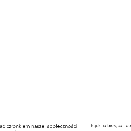
The Social Action Hub
Bądź na bieżąco i po
tać członkiem naszej społeczności