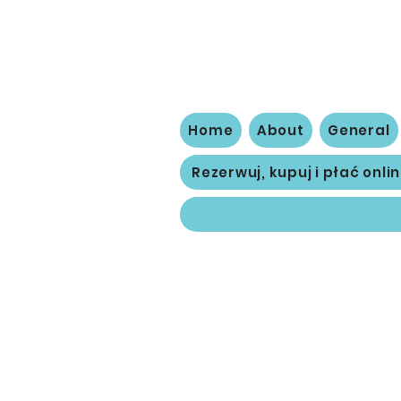
The
Home
About
General
Rezerwuj, kupuj i płać onli