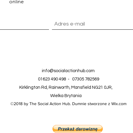
online
ityką Prywatności.
Zobacz politykę prywatności
Contact Us
info@socialactionhub.com
01623 490 498 - 07305 782569
Kirklington Rd, Rainworth, Mansfield NG21 0JR,
Wielka Brytania
©2018 by The Social Action Hub. Dumnie stworzone z Wix.com