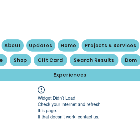
 Social Action 
About
Updates
Home
Projects & Services
ne
Shop
Gift Card
Search Results
Dom
Experiences
Widget Didn’t Load
Check your internet and refresh
this page.
If that doesn’t work, contact us.